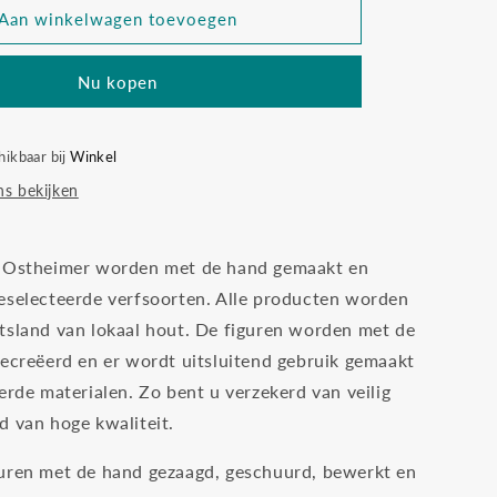
Ostheimer
Aan winkelwagen toevoegen
20005
leeuw
Nu kopen
hoofd
omlaag
klein
hikbaar bij
Winkel
s bekijken
n Ostheimer worden met de hand gemaakt en
eselecteerde verfsoorten. Alle producten worden
tsland van lokaal hout. De figuren worden met de
gecreëerd en er wordt uitsluitend gebruik gemaakt
erde materialen. Zo bent u verzekerd van veilig
d van hoge kwaliteit.
uren met de hand gezaagd, geschuurd, bewerkt en