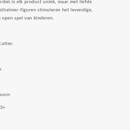
rden is elk product uniek, maar met liefde
theimer-figuren stimuleren het levendige,
n open spel van kinderen.
caties:
m
doorn
 3+