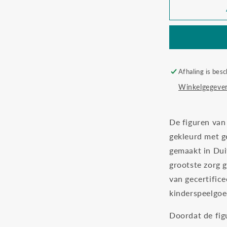
Ostheimer
20005
leeuw
hoofd
omlaag
klein
Afhaling is besc
Winkelgegeven
De figuren va
gekleurd met g
gemaakt in Dui
grootste zorg 
van gecertifice
kinderspeelgoe
Doordat de fig