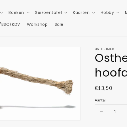
Boeken
Seizoentafel
Kaarten
Hobby
/BSO/KDV
Workshop
Sale
OSTHEIMER
Osth
hoofd
Normale
€13,50
prijs
Aantal
Aantal
verlagen
voor