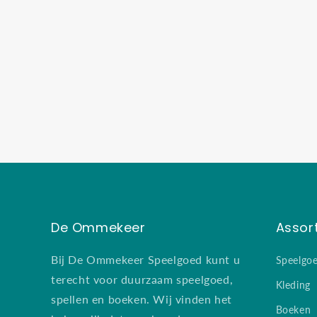
De Ommekeer
Assor
Bij De Ommekeer Speelgoed kunt u
Speelgo
terecht voor duurzaam speelgoed,
Kleding
spellen en boeken. Wij vinden het
Boeken