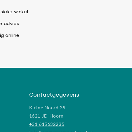
sieke winkel
e advies
ig online
Contactgegevens
Kleine Noord 39
1621 JE Hoorn
+31 615632235