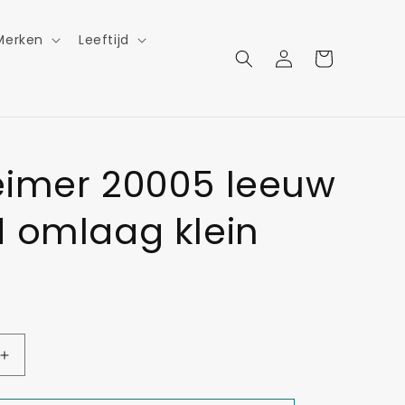
Merken
Leeftijd
Inloggen
Winkelwagen
eimer 20005 leeuw
 omlaag klein
Aantal
verhogen
voor