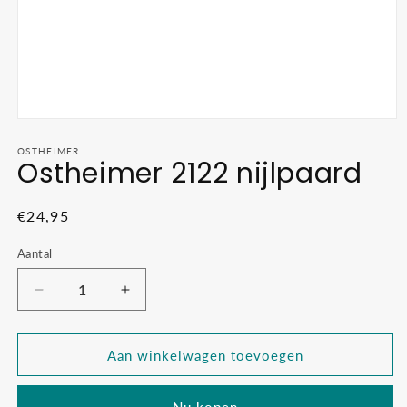
Media
1
openen
OSTHEIMER
Ostheimer 2122 nijlpaard
in
modaal
Normale
€24,95
prijs
Aantal
Aantal
Aantal
verlagen
verhogen
voor
voor
Ostheimer
Ostheimer
Aan winkelwagen toevoegen
2122
2122
nijlpaard
nijlpaard
Nu kopen