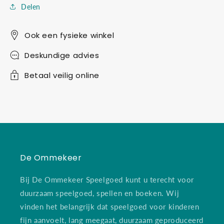
Delen
Ook een fysieke winkel
Deskundige advies
Betaal veilig online
De Ommekeer
Bij De Ommekeer Speelgoed kunt u terecht voor
duurzaam speelgoed, spellen en boeken. Wij
vinden het belangrijk dat speelgoed voor kinderen
fijn aanvoelt, lang meegaat, duurzaam geproduceerd