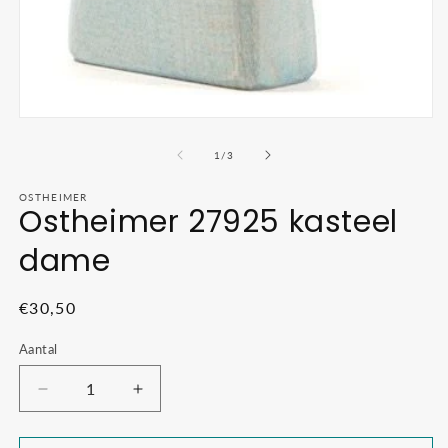
Media
1
openen
van
1
/
3
in
modaal
OSTHEIMER
Ostheimer 27925 kasteel
dame
Normale
€30,50
prijs
Aantal
Aantal
Aantal
verlagen
verhogen
voor
voor