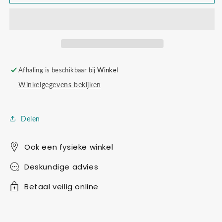
80249
80249
creatieve
creatieve
set
set
Afhaling is beschikbaar bij
Winkel
Winkelgegevens bekijken
Delen
Ook een fysieke winkel
Deskundige advies
Betaal veilig online