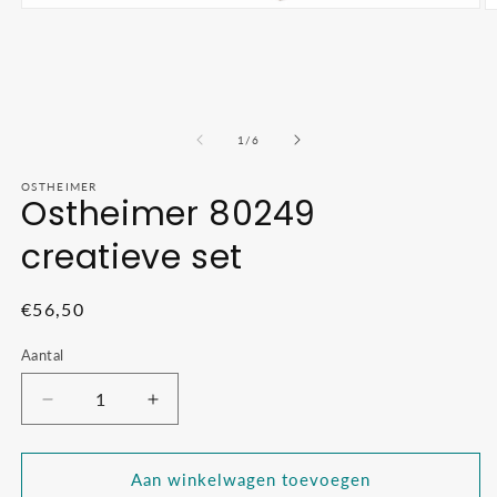
Media
M
1
2
openen
o
in
in
modaal
m
van
1
/
6
OSTHEIMER
Ostheimer 80249
creatieve set
Normale
€56,50
prijs
Aantal
Aantal
Aantal
verlagen
verhogen
voor
voor
Ostheimer
Ostheimer
Aan winkelwagen toevoegen