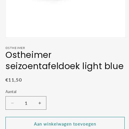
Media
1
openen
OSTHEIMER
Ostheimer
in
modaal
seizoentafeldoek light blue
Normale
€11,50
prijs
Aantal
Aantal
Aantal
verlagen
verhogen
voor
voor
Ostheimer
Ostheimer
Aan winkelwagen toevoegen