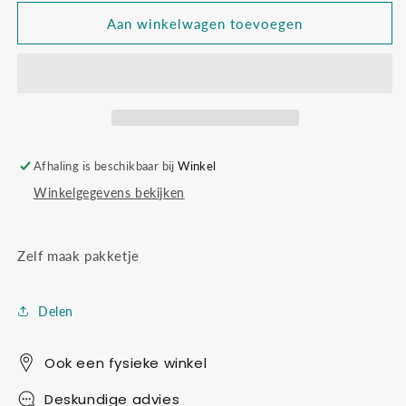
voor
voor
Paard
Paard
Aan winkelwagen toevoegen
van
van
sinterklaas
sinterklaas
Afhaling is beschikbaar bij
Winkel
Winkelgegevens bekijken
Zelf maak pakketje
Delen
Ook een fysieke winkel
Deskundige advies