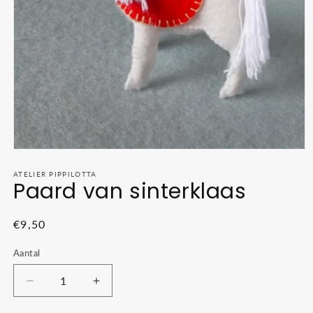
Media
1
openen
ATELIER PIPPILOTTA
Paard van sinterklaas
in
modaal
Normale
€9,50
prijs
Aantal
Aantal
Aantal
verlagen
verhogen