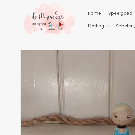
Meteen
naar de
content
Home
Speelgoed
Kleding
Scholen
Ga direct naar
productinformatie