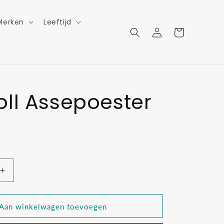
Merken
Leeftijd
Inloggen
Winkelwagen
ll Assepoester
Aantal
verhogen
voor
Pegdoll
Aan winkelwagen toevoegen
r
Assepoester