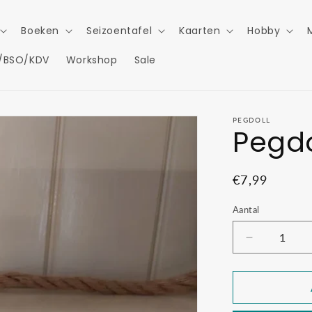
Boeken
Seizoentafel
Kaarten
Hobby
/BSO/KDV
Workshop
Sale
PEGDOLL
Pegdo
Normale
€7,99
prijs
Aantal
Aantal
verlagen
voor
Pegdoll
Assepoeste