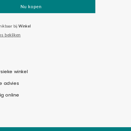
Nu kopen
hikbaar bij
Winkel
s bekijken
sieke winkel
e advies
ig online