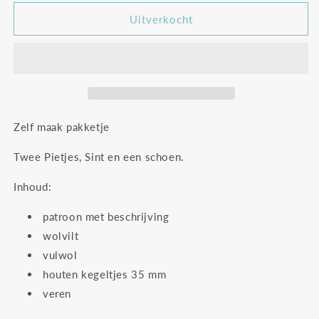
voor
voor
Sinterklaas
Sinterklaas
Uitverkocht
kapoentje
kapoentje
Zelf maak pakketje
Twee Pietjes, Sint en een schoen.
Inhoud:
patroon met beschrijving
wolvilt
vulwol
houten kegeltjes 35 mm
veren