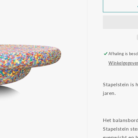
Stapelstein
original
board
super
confetti
Afhaling is besc
Winkelgegeven
Stapelstein is
jaren.
Het balansbord
Stapelstein st
evenwicht en h