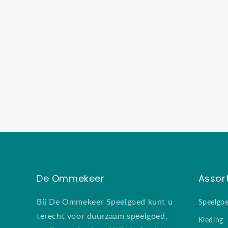
De Ommekeer
Assor
Bij De Ommekeer Speelgoed kunt u
Speelgo
terecht voor duurzaam speelgoed,
Kleding