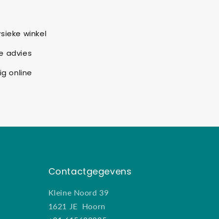
sieke winkel
e advies
ig online
Contactgegevens
Kleine Noord 39
1621 JE Hoorn