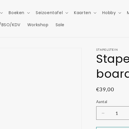
Boeken
Seizoentafel
Kaarten
Hobby
/BSO/KDV
Workshop
Sale
STAPELSTEIN
Stape
board
Normale
€39,00
prijs
Aantal
Aantal
verlagen
voor