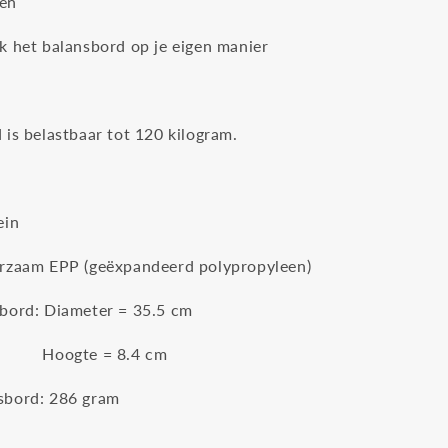
ren
k het balansbord op je eigen manier
 is belastbaar tot 120 kilogram.
ein
urzaam EPP (geëxpandeerd polypropyleen)
bord: Diameter = 35.5 cm
 = 8.4 cm
sbord: 286 gram