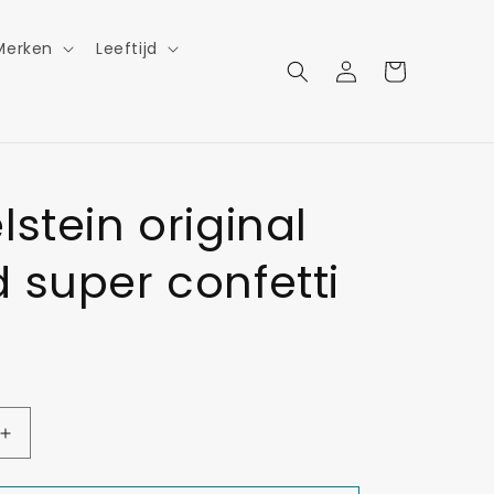
Merken
Leeftijd
Inloggen
Winkelwagen
lstein original
 super confetti
Aantal
verhogen
voor