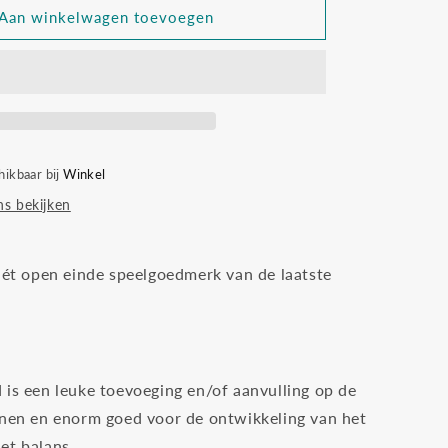
Stapelstein
Aan winkelwagen toevoegen
original
board
super
confetti
hikbaar bij
Winkel
s bekijken
 hét open einde speelgoedmerk van de laatste
 is een leuke toevoeging en/of aanvulling op de
enen en enorm goed voor de ontwikkeling van het
et balans.