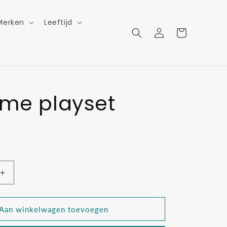
Merken
Leeftijd
Inloggen
Winkelwagen
ime playset
Aantal
verhogen
voor
Tea
Aan winkelwagen toevoegen
time