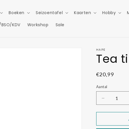
Boeken
Seizoentafel
Kaarten
Hobby
/BSO/KDV
Workshop
Sale
HAPE
Tea t
Normale
€20,99
prijs
Aantal
Aantal
verlagen
voor
Tea
time