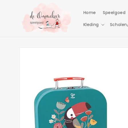
Meteen
naar de
content
Home
Speelgoed
Kleding
Scholen
Ga direct naar
productinformatie