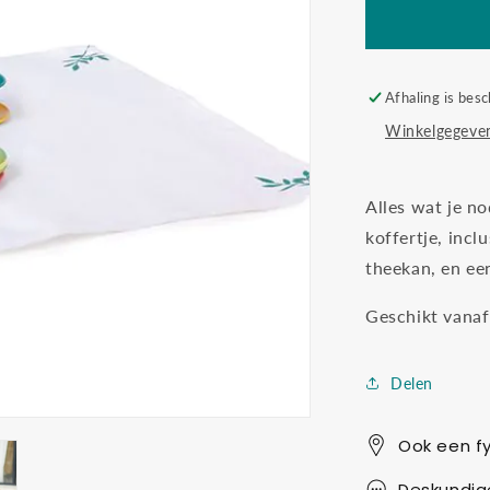
playset
Afhaling is besc
Winkelgegeven
Alles wat je no
koffertje, incl
theekan, en ee
Geschikt vanaf
Delen
Ook een fy
Deskundig