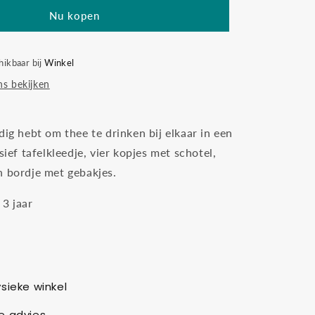
playset
Nu kopen
hikbaar bij
Winkel
s bekijken
dig hebt om thee te drinken bij elkaar in een
usief tafelkleedje, vier kopjes met schotel,
n bordje met gebakjes.
 3 jaar
sieke winkel
e advies