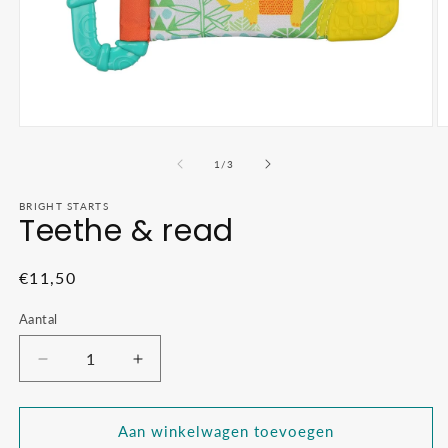
Media
M
1
2
openen
o
van
1
/
3
in
in
modaal
m
BRIGHT STARTS
Teethe & read
Normale
€11,50
prijs
Aantal
Aantal
Aantal
verlagen
verhogen
voor
voor
Teethe
Teethe
Aan winkelwagen toevoegen