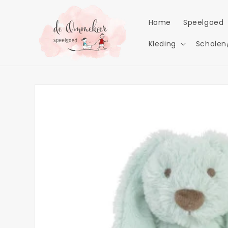
Meteen
naar de
content
Home
Speelgoed
Kleding
Scholen
Ga direct naar
productinformatie