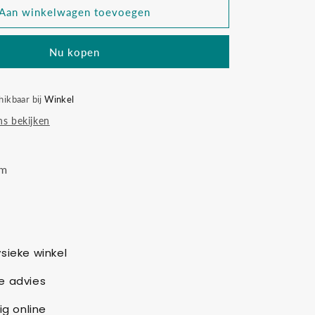
Tiny
Aan winkelwagen toevoegen
Lagoon
Rabbit
Nu kopen
Richie
hikbaar bij
Winkel
s bekijken
cm
sieke winkel
e advies
ig online