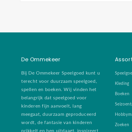
Media
1
openen
in
modaal
De Ommekeer
Assor
Bij De Ommekeer Speelgoed kunt u
Speelgo
terecht voor duurzaam speelgoed,
Kleding
spellen en boeken. Wij vinden het
Boeken
belangrijk dat speelgoed voor
Seizoent
kinderen fijn aanvoelt, lang
meegaat, duurzaam geproduceerd
Hobbyma
wordt, de fantasie van kinderen
Zoeken
prikkelt en hen uitdaagt, inspireert