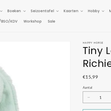
Boeken
Seizoentafel
Kaarten
Hobby
/BSO/KDV
Workshop
Sale
HAPPY HORSE
Tiny 
Richi
Normale
€15,99
prijs
Aantal
Aantal
verlagen
voor