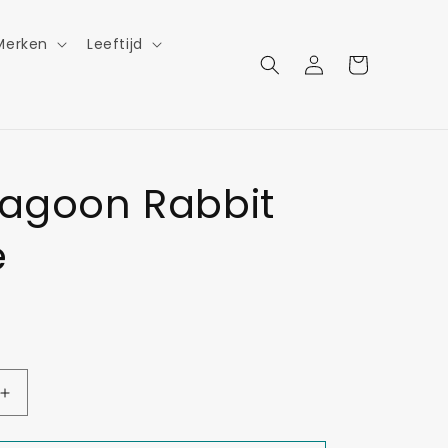
Merken
Leeftijd
Inloggen
Winkelwagen
Lagoon Rabbit
e
Aantal
verhogen
voor