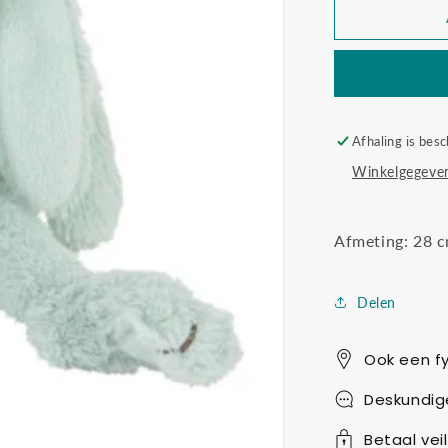
Tiny
Lagoon
Rabbit
Richie
Afhaling is besc
Winkelgegeven
Afmeting: 28 
Delen
Ook een fy
Deskundig
Betaal veil