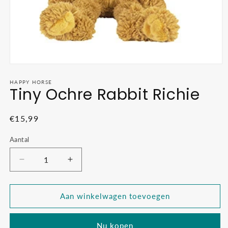
Media
1
openen
HAPPY HORSE
Tiny Ochre Rabbit Richie
in
modaal
Normale
€15,99
prijs
Aantal
Aantal
Aantal
verlagen
verhogen
voor
voor
Tiny
Tiny
Aan winkelwagen toevoegen
Ochre
Ochre
Rabbit
Rabbit
Nu kopen
Richie
Richie