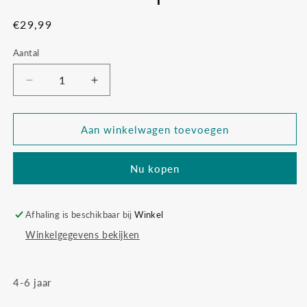
Normale
€29,99
prijs
Aantal
Aantal
Aantal
verlagen
verhogen
voor
voor
Tovenaars
Tovenaars
Aan winkelwagen toevoegen
cape
cape
met
met
Nu kopen
hoed
hoed
Afhaling is beschikbaar bij
Winkel
Winkelgegevens bekijken
4-6 jaar