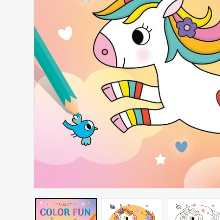
Media
1
openen
in