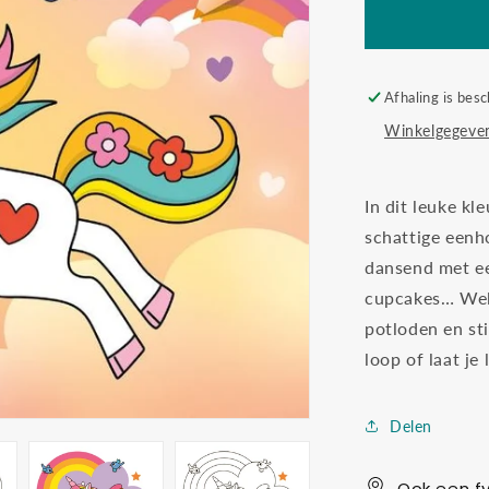
fun
Afhaling is besc
Winkelgegeven
In dit leuke kl
schattige eenh
dansend met ee
cupcakes… Welke
potloden en sti
loop of laat je
Delen
Ook een fy