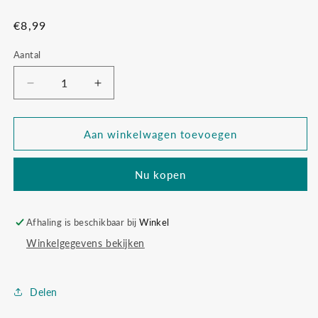
Normale
€8,99
prijs
Aantal
Aantal
Aantal
verlagen
verhogen
voor
voor
Unicorn
Unicorn
Aan winkelwagen toevoegen
hoofdband
hoofdband
Nu kopen
Afhaling is beschikbaar bij
Winkel
Winkelgegevens bekijken
Delen