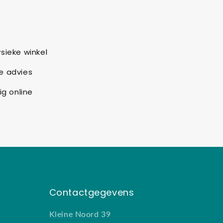
sieke winkel
e advies
ig online
Contactgegevens
Kleine Noord 39