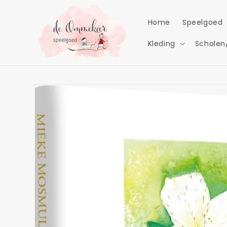
Meteen
naar de
content
Home
Speelgoed
Kleding
Scholen
Ga direct naar
productinformatie