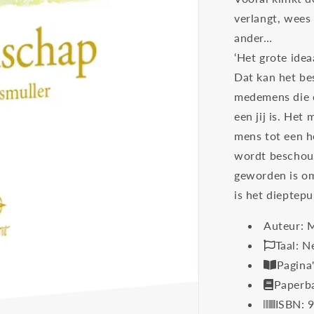
verlangt, wees 
ander…
‘Het grote idea
Dat kan het be
medemens die o
een jij is. Het 
mens tot een h
wordt beschouw
geworden is omd
is het dieptep
Auteur: 
Taal: N
Pagina
Paperb
ISBN: 