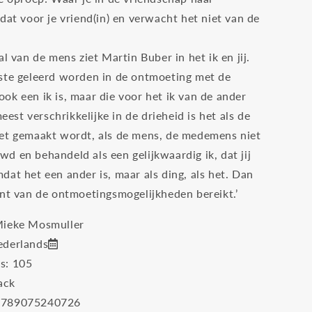
dat voor je vriend(in) en verwacht het niet van de
al van de mens ziet Martin Buber in het ik en jij.
ste geleerd worden in de ontmoeting met de
ok een ik is, maar die voor het ik van de ander
meest verschrikkelijke in de drieheid is het als de
et gemaakt wordt, als de mens, de medemens niet
d en behandeld als een gelijkwaardig ik, dat jij
at het een ander is, maar als ding, als het. Dan
unt van de ontmoetingsmogelijkheden bereikt.’
Mieke Mosmuller
ederlands
's: 105
ack
9789075240726