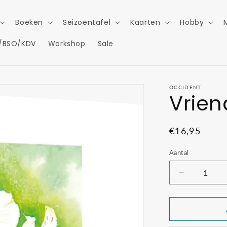
Boeken
Seizoentafel
Kaarten
Hobby
/BSO/KDV
Workshop
Sale
OCCIDENT
Vrie
Normale
€16,95
prijs
Aantal
Aantal
verlagen
voor
Vriendscha