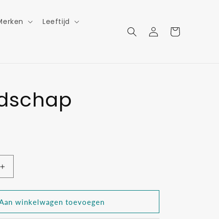
Merken
Leeftijd
Inloggen
Winkelwagen
ndschap
Aantal
verhogen
voor
p
Vriendschap
Aan winkelwagen toevoegen