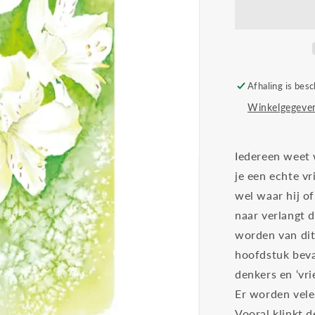
Afhaling is besc
Winkelgegeven
Iedereen weet 
je een echte vr
wel waar hij of
naar verlangt 
worden van dit 
hoofdstuk beva
denkers en ‘vri
Er worden vele
Vooral klinkt 