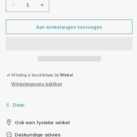
Aantal
Aantal
verlagen
verhogen
voor
voor
Wij
Wij
Aan winkelwagen toevoegen
willen
willen
een
een
pannenkoek!
pannenkoek!
Afhaling is beschikbaar bij
Winkel
Winkelgegevens bekijken
Delen
Ook een fysieke winkel
Deskundige advies