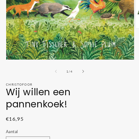
M
2
o
in
m
Media
1
openen
van
1
/
4
in
modaal
CHRISTOFOOR
Wij willen een
pannenkoek!
Normale
€16,95
prijs
Aantal