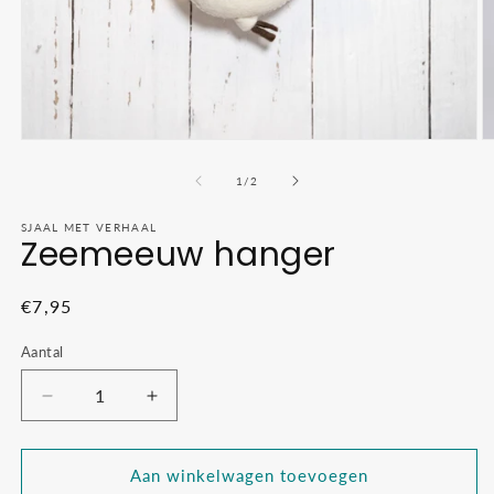
Media
M
1
2
openen
o
van
1
/
2
in
in
modaal
m
SJAAL MET VERHAAL
Zeemeeuw hanger
Normale
€7,95
prijs
Aantal
Aantal
Aantal
verlagen
verhogen
voor
voor
Zeemeeuw
Zeemeeuw
Aan winkelwagen toevoegen